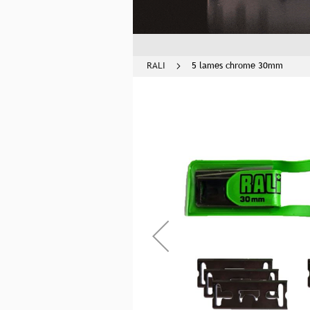
RALI
5 lames chrome 30mm
Skip
to
the
end
of
the
images
gallery