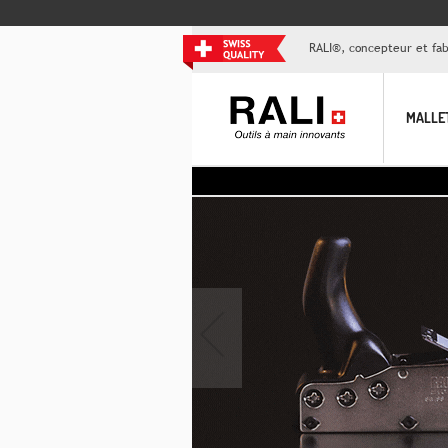
RALI®, concepteur et fabr
MALLE
>> Aujou
‹