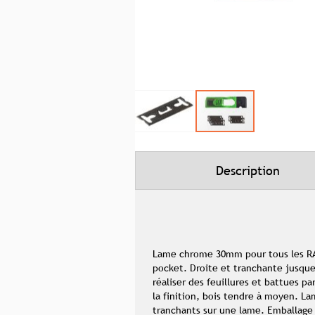
Skip
to
the
beginning
Description
of
the
images
gallery
Lame chrome 30mm pour tous les RAL
pocket. Droite et tranchante jusque
réaliser des feuillures et battues pa
la finition, bois tendre à moyen. La
tranchants sur une lame. Emballage