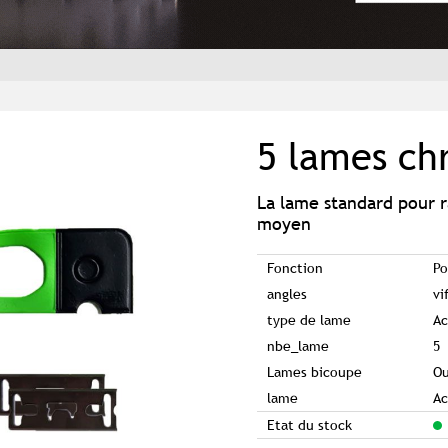
5 lames c
La lame standard pour r
moyen
Fonction
Po
angles
vi
type de lame
Ac
nbe_lame
5
Lames bicoupe
Ou
lame
Ac
Etat du stock