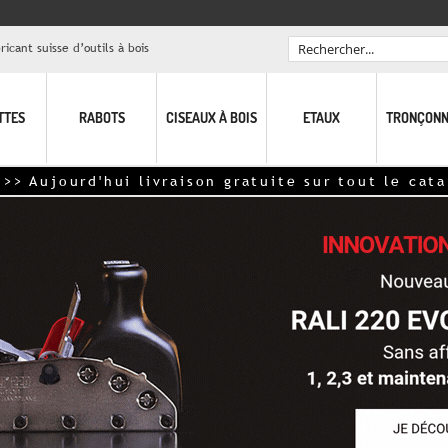
icant suisse d’outils à bois
Rechercher
TTES
RABOTS
CISEAUX À BOIS
ETAUX
TRONÇONN
rd'hui livraison gratuite sur tout le catalogue <<