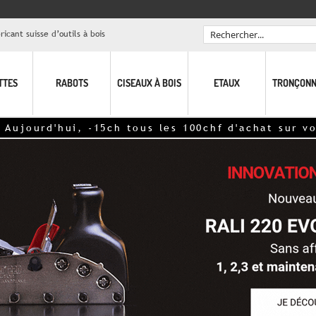
icant suisse d’outils à bois
Rechercher
TTES
RABOTS
CISEAUX À BOIS
ETAUX
TRONÇONN
urd'hui, -15ch tous les 100chf d'achat sur votre