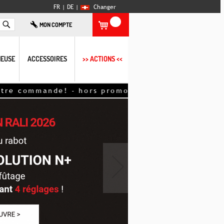
FR |
DE
|
Changer
Rechercher
MON COMPTE
EUSE
ACCESSOIRES
>> ACTIONS <<
 commande! - hors promotions - déduits directeme
›