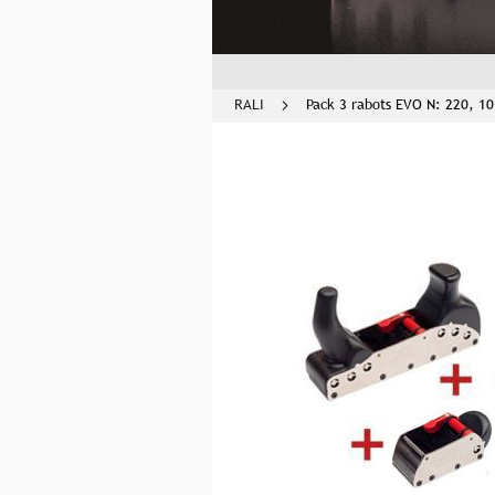
RALI
Pack 3 rabots EVO N: 220, 1
Skip
to
the
end
of
the
images
gallery