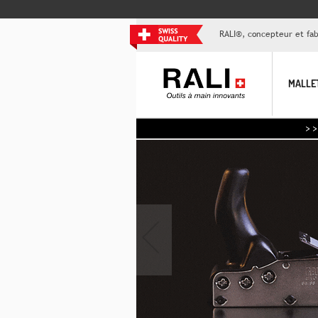
RALI®, concepteur et fabr
MALLE
>> Aujo
‹