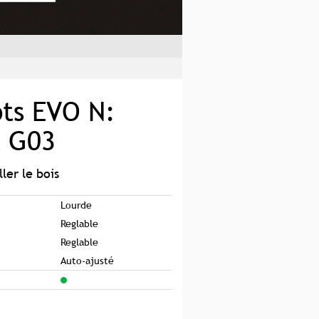
ots EVO N:
t G03
ller le bois
Lourde
Reglable
Reglable
Auto-ajusté