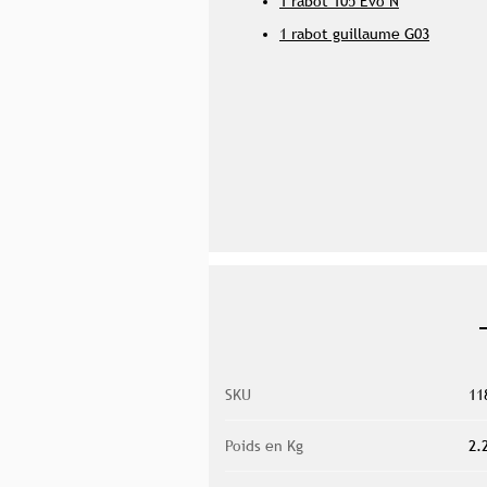
1 rabot 105 Evo N
1 rabot guillaume G03
SKU
11
Poids en Kg
2.