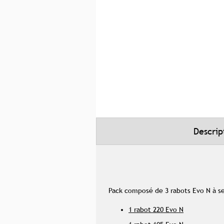
Skip
to
the
beginning
of
the
images
gallery
Descrip
Pack composé de 3 rabots Evo N à s
1 rabot 220 Evo N