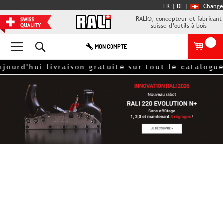
FR |
DE
|
Change
RALI®, concepteur et fabricant
suisse d’outils à bois
Rechercher
MON COMPTE
urd'hui livraison gratuite sur tout le catalogue <
Skip
to
the
end
of
the
images
gallery