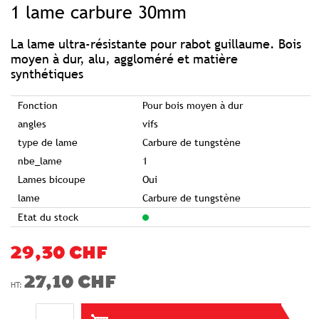
1 lame carbure 30mm
the
beginning
of
the
images
La lame ultra-résistante pour rabot guillaume. Bois
gallery
moyen à dur, alu, aggloméré et matière
synthétiques
Fonction
Pour bois moyen à dur
angles
vifs
type de lame
Carbure de tungstène
nbe_lame
1
Lames bicoupe
Oui
lame
Carbure de tungstène
Etat du stock
29,30 CHF
27,10 CHF