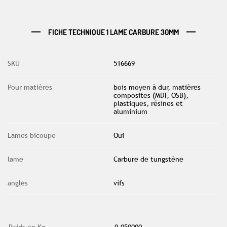
FICHE TECHNIQUE 1 LAME CARBURE 30MM
SKU
516669
Pour matières
bois moyen à dur, matières
composites (MDF, OSB),
plastiques, résines et
aluminium
Lames bicoupe
Oui
lame
Carbure de tungstène
angles
vifs
Poids en Kg
0.050000