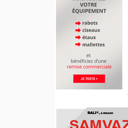
RALI®,
A BRAND