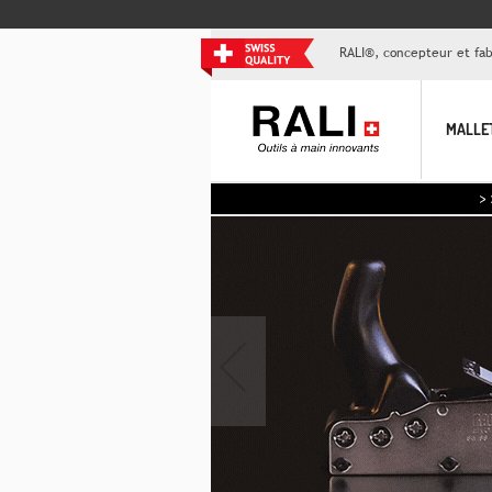
RALI®, concepteur et fabr
MALLE
>> Aujo
‹