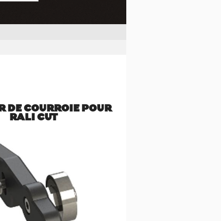
R DE COURROIE POUR
RALI CUT