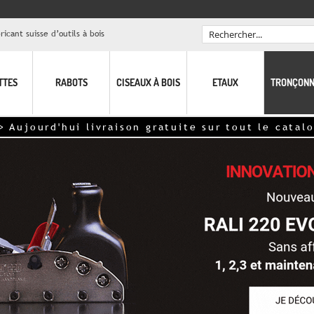
icant suisse d’outils à bois
Rechercher
TTES
RABOTS
CISEAUX À BOIS
ETAUX
TRONÇONN
urd'hui livraison gratuite sur tout le catalogue <