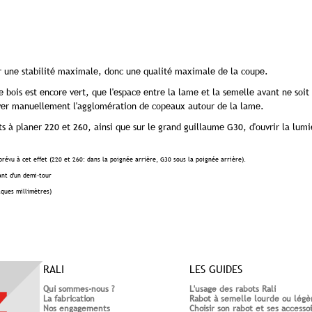
r une stabilité maximale, donc une qualité maximale de la coupe.
 le bois est encore vert, que l'espace entre la lame et la semelle avant ne soit
lever manuellement l'agglomération de copeaux autour de la lame.
bots à planer 220 et 260, ainsi que sur le grand guillaume G30, d'ouvrir la lum
révu à cet effet (220 et 260: dans la poignée arrière, G30 sous la poignée arrière).
ant d'un demi-tour
lques millimètres)
RALI
LES GUIDES
Qui sommes-nous ?
L'usage des rabots Rali
La fabrication
Rabot à semelle lourde ou légè
Nos engagements
Choisir son rabot et ses accesso