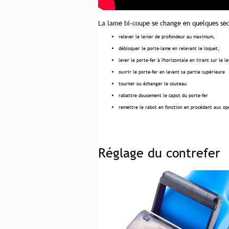
La lame bi-coupe se change en quelques seco
relever le levier de profondeur au maximum,
débloquer le porte-lame en relevant le loquet,
lever le porte-fer à l'horizontale en tirant sur le l
ouvrir le porte-fer en levant sa partie supérieure
tourner ou échanger le couteau
rabattre doucement le capot du porte-fer
remettre le rabot en fonction en procédant aux opé
Réglage du contrefer