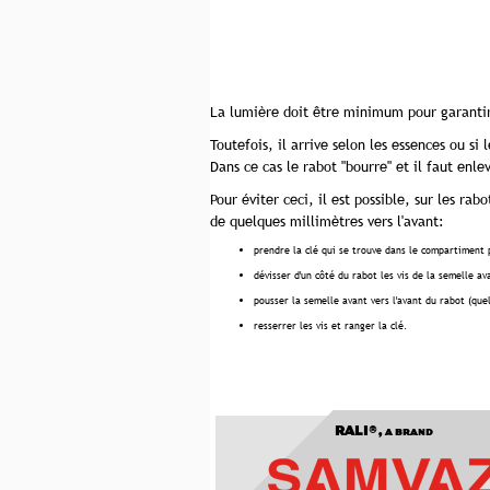
La lumière doit être minimum pour garanti
Toutefois, il arrive selon les essences ou si
Dans ce cas le rabot "bourre" et il faut en
Pour éviter ceci, il est possible, sur les ra
de quelques millimètres vers l'avant:
prendre la clé qui se trouve dans le compartiment p
dévisser d'un côté du rabot les vis de la semelle av
pousser la semelle avant vers l'avant du rabot (que
resserrer les vis et ranger la clé.
RALI®,
A BRAND