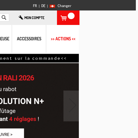
FR |
DE
|
Changer
Rechercher
MON COMPTE
EUSE
ACCESSOIRES
>> ACTIONS <<
r la commande<<
›