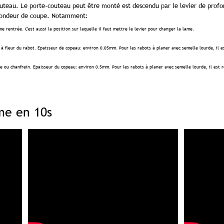
uteau. Le porte-couteau peut être monté est descendu par le levier de profo
rofondeur de coupe. Notamment:
e rentrée. C'est aussi la position sur laquelle il faut mettre le levier pour changer la lame.
e à fleur du rabot. Epaisseur de copeau: environ 0.05mm. Pour les rabots à planer avec semelle lourde, il 
 ou chanfrein. Epaisseur du copeau: environ 0.5mm. Pour les rabots à planer avec semelle lourde, il est 
me en 10s