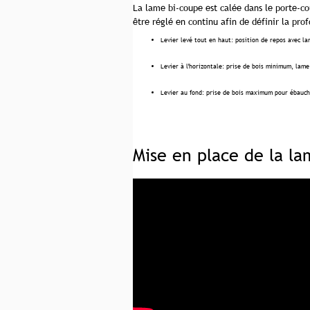
La lame bi-coupe est calée dans le porte-co
être réglé en continu afin de définir la p
Levier levé tout en haut: position de repos avec lam
Levier à l'horizontale: prise de bois minimum, lam
Levier au fond: prise de bois maximum pour ébauche
Mise en place de la la