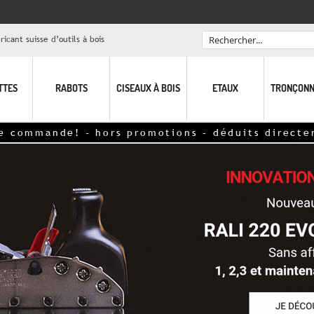
icant suisse d’outils à bois
Rechercher
TTES
RABOTS
CISEAUX À BOIS
ETAUX
TRONÇONN
ande! - hors promotions - déduits directement su