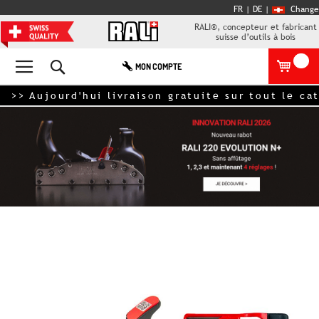
FR |
DE
|
Change
RALI®, concepteur et fabricant
suisse d’outils à bois
Rechercher
MON COMPTE
Aujourd'hui livraison gratuite sur tout le catalog
Skip
to
the
end
of
the
images
gallery