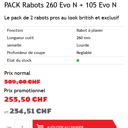
PACK Rabots 260 Evo N + 105 Evo N
the
beginning
of
the
images
Le pack de 2 rabots pros au look british et exclusif
gallery
Fonction
Rabot à planer
Longueur outil
260 mm
semelle
Lourde
Profondeur de coupe
Reglable
Etat du stock
Prix normal
309,00 CHF
Prix promotionnel
253,50 CHF
234,51 CHF
AJOUTER AU PANIER
Qté