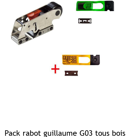
Skip
to
Pack rabot guillaume G03 tous bois
the
beginning