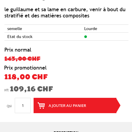
of
the
images
le guillaume et sa lame en carbure, venir à bout du
gallery
stratifié et des matières composites
semelle
Lourde
Etat du stock
Prix normal
143,00 CHF
Prix promotionnel
118,00 CHF
109,16 CHF
AJOUTER AU PANIER
Qté