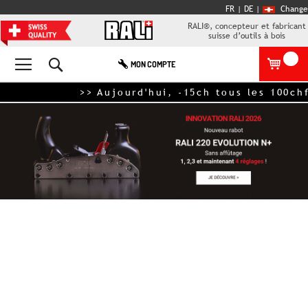
FR |
DE
|
Change
RALI®, concepteur et fabricant
suisse d’outils à bois
Rechercher
MON COMPTE
>> Aujourd'hui, -15ch tous les 100ch
Skip
to
the
end
of
the
images
gallery