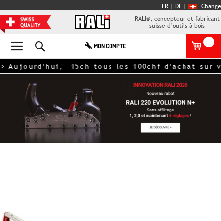
FR |
DE
|
Change
RALI®, concepteur et fabricant
suisse d’outils à bois
Rechercher
MON COMPTE
ourd'hui, -15ch tous les 100chf d'achat sur votr
Skip
to
the
end
of
the
images
gallery