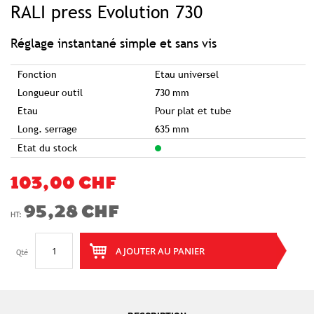
RALI press Evolution 730
the
beginning
of
the
images
Réglage instantané simple et sans vis
gallery
Fonction
Etau universel
Longueur outil
730 mm
Etau
Pour plat et tube
Long. serrage
635 mm
Etat du stock
103,00 CHF
95,28 CHF
AJOUTER AU PANIER
Qté