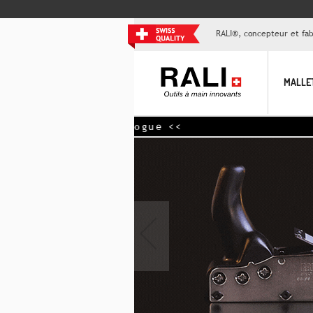
RALI®, concepteur et fabr
MALLE
e catalogue <<
‹