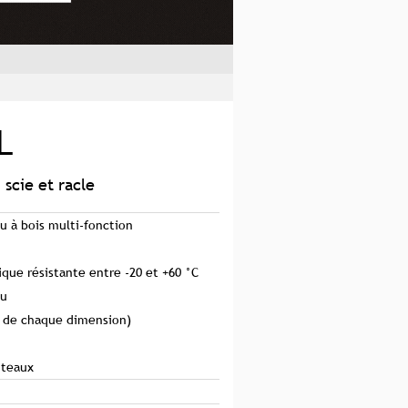
L
 scie et racle
u à bois multi-fonction
ique résistante entre -20 et +60 °C
au
n de chaque dimension)
uteaux