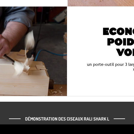
ECON
POID
VO
un porte-outil pour 3 la
DÉMONSTRATION DES CISEAUX RALI SHARK L