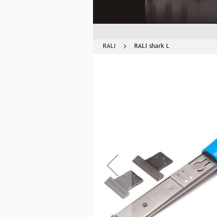
RALI
RALI shark L
Skip
to
the
end
of
the
images
gallery