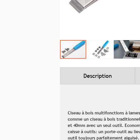
Skip
to
the
beginning
Description
of
the
images
gallery
Ciseau à bois multifonctions à lames
comme un ciseau à bois traditionnel
et 40mm avec un seul outil. Economi
caisse à outils: un porte-outil au li
outil toujours parfaitement aiguis