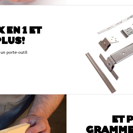
 EN 1 ET
PLUS!
 un porte-outil
ET 
GRAMMES