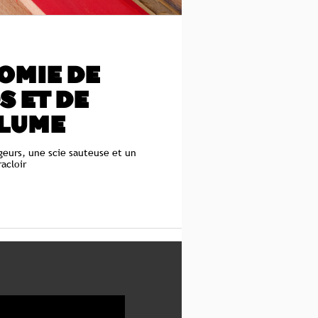
OMIE DE
S ET DE
LUME
rgeurs, une scie sauteuse et un
racloir