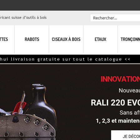
icant suisse d’outils à bois
Rechercher
TTES
RABOTS
CISEAUX À BOIS
ETAUX
TRONÇONN
livraison gratuite sur tout le catalogue <<