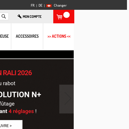
FR |
DE
|
Changer
Rechercher
MON COMPTE
EUSE
ACCESSOIRES
>> ACTIONS <<
›