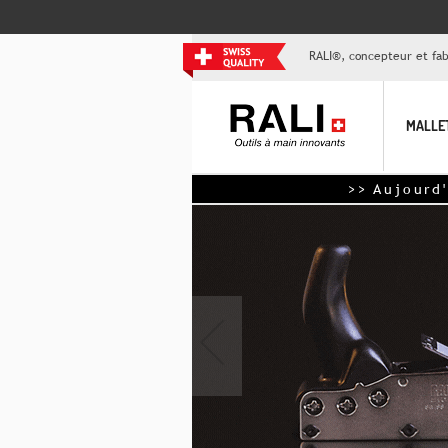
RALI®, concepteur et fabr
MALLE
>> Aujourd'hui 
‹