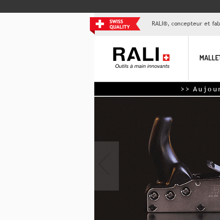
RALI®, concepteur et fabr
MALLE
>> Aujourd'hui, -15ch to
‹