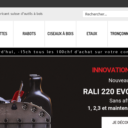
icant suisse d’outils à bois
Rechercher
TTES
RABOTS
CISEAUX À BOIS
ETAUX
TRONÇONN
us les 100chf d'achat sur votre commande! - hor