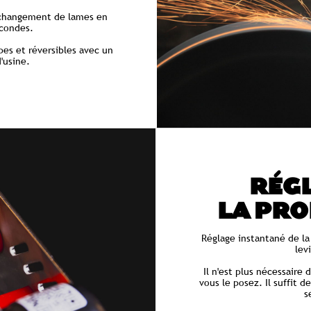
changement de lames en
condes.
pes et réversibles avec un
'usine.
RÉGL
LA PR
Réglage instantané de l
lev
Il n'est plus nécessaire
vous le posez. Il suffit d
s