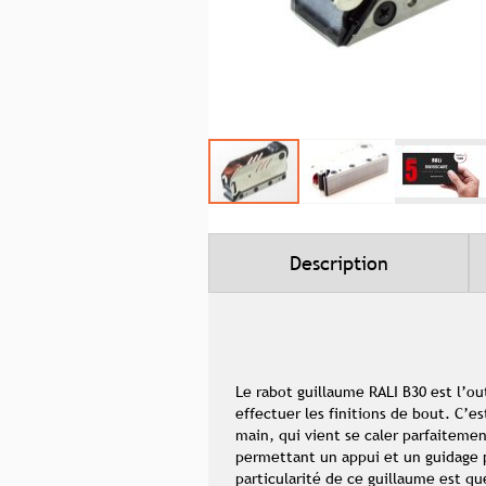
Skip
to
the
beginning
Description
of
the
images
gallery
Le rabot guillaume RALI B30 est l’o
effectuer les finitions de bout. C’e
main, qui vient se caler parfaiteme
permettant un appui et un guidage pa
particularité de ce guillaume est qu