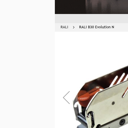
RALI
RALI B30 Evolution N
Skip
to
the
end
of
the
images
gallery