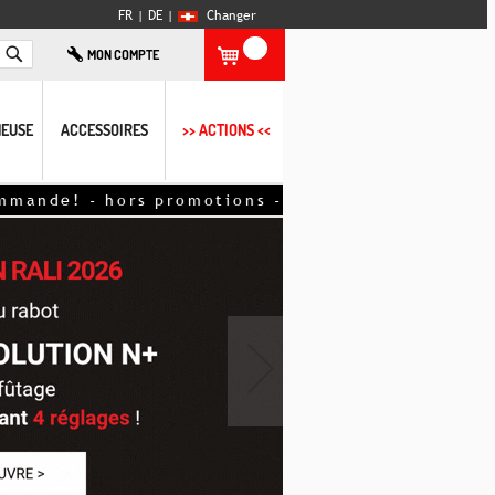
FR |
DE
|
Changer
Rechercher
MON COMPTE
EUSE
ACCESSOIRES
>> ACTIONS <<
s promotions - déduits directement sur la comman
›