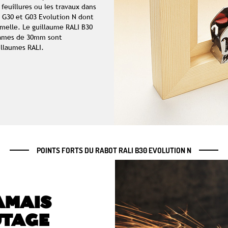
s feuillures ou les travaux dans
s G30 et G03 Evolution N dont
emelle. Le guillaume RALI B30
lames de 30mm sont
illaumes RALI.
POINTS FORTS DU RABOT RALI B30 EVOLUTION N
AMAIS
UTAGE